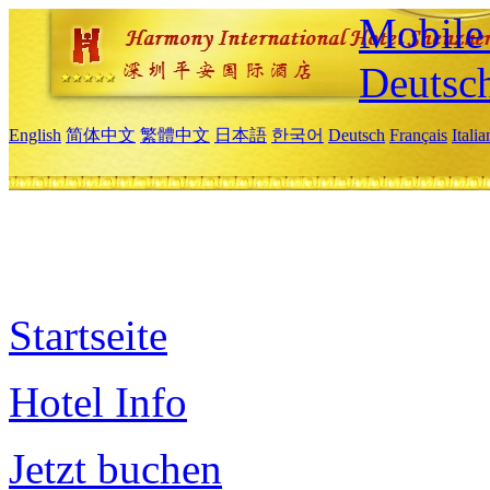
Mobile 
Deutsc
English
简体中文
繁體中文
日本語
한국어
Deutsch
Français
Itali
Startseite
Hotel Info
Jetzt buchen