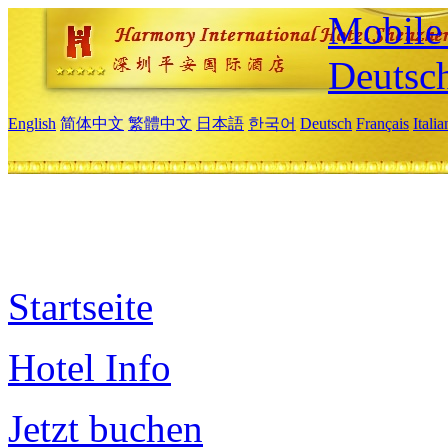
Mobile 
Deutsc
English
简体中文
繁體中文
日本語
한국어
Deutsch
Français
Itali
Startseite
Hotel Info
Jetzt buchen