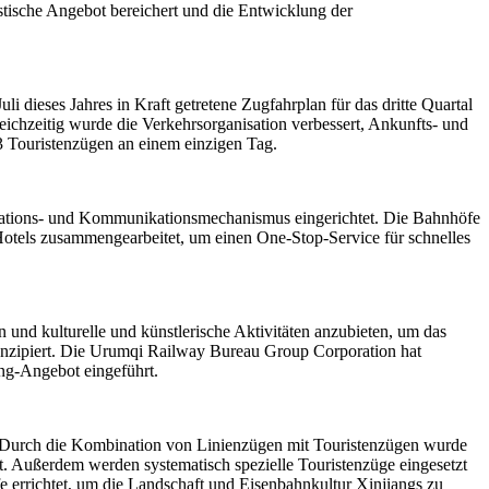
tische Angebot bereichert und die Entwicklung der
i dieses Jahres in Kraft getretene Zugfahrplan für das dritte Quartal
eichzeitig wurde die Verkehrsorganisation verbessert, Ankunfts- und
3 Touristenzügen an einem einzigen Tag.
mations- und Kommunikationsmechanismus eingerichtet. Die Bahnhöfe
 Hotels zusammengearbeitet, um einen One-Stop-Service für schnelles
und kulturelle und künstlerische Aktivitäten anzubieten, um das
konzipiert. Die Urumqi Railway Bureau Group Corporation hat
ing-Angebot eingeführt.
 Durch die Kombination von Linienzügen mit Touristenzügen wurde
ht. Außerdem werden systematisch spezielle Touristenzüge eingesetzt
 errichtet, um die Landschaft und Eisenbahnkultur Xinjiangs zu