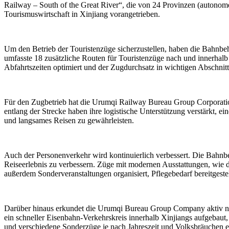
Railway – South of the Great River“, die von 24 Provinzen (autono
Tourismuswirtschaft in Xinjiang vorangetrieben.
Um den Betrieb der Touristenzüge sicherzustellen, haben die Bahnbehör
umfasste 18 zusätzliche Routen für Touristenzüge nach und innerhalb 
Abfahrtszeiten optimiert und der Zugdurchsatz in wichtigen Abschnit
Für den Zugbetrieb hat die Urumqi Railway Bureau Group Corporati
entlang der Strecke haben ihre logistische Unterstützung verstärkt,
und langsames Reisen zu gewährleisten.
Auch der Personenverkehr wird kontinuierlich verbessert. Die Bahnbe
Reiseerlebnis zu verbessern. Züge mit modernen Ausstattungen, wie 
außerdem Sonderveranstaltungen organisiert, Pflegebedarf bereitgeste
Darüber hinaus erkundet die Urumqi Bureau Group Company aktiv ne
ein schneller Eisenbahn-Verkehrskreis innerhalb Xinjiangs aufgebaut,
und verschiedene Sonderzüge je nach Jahreszeit und Volksbräuchen e