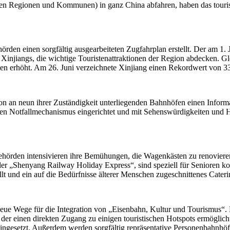
men Regionen und Kommunen) in ganz China abfahren, haben das touris
den einen sorgfältig ausgearbeiteten Zugfahrplan erstellt. Der am 1. Jul
Xinjiangs, die wichtige Touristenattraktionen der Region abdecken. Gl
ten erhöht. Am 26. Juni verzeichnete Xinjiang einen Rekordwert von 3
on an neun ihrer Zuständigkeit unterliegenden Bahnhöfen einen Infor
 einen Notfallmechanismus eingerichtet und mit Sehenswürdigkeiten und
hörden intensivieren ihre Bemühungen, die Wagenkästen zu renovieren 
der „Shenyang Railway Holiday Express“, sind speziell für Senioren 
llt und ein auf die Bedürfnisse älterer Menschen zugeschnittenes Cater
ue Wege für die Integration von „Eisenbahn, Kultur und Tourismus“.
 der einen direkten Zugang zu einigen touristischen Hotspots ermöglic
ingesetzt. Außerdem werden sorgfältig repräsentative Personenbahnhöfe