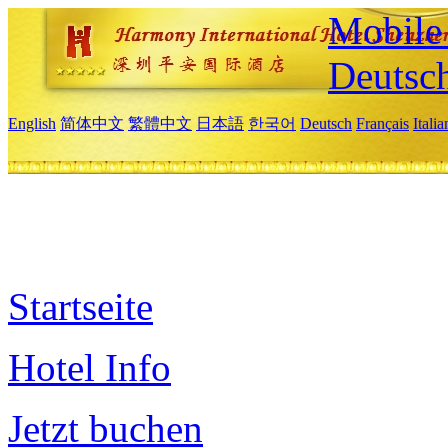
Mobile 
Deutsc
English
简体中文
繁體中文
日本語
한국어
Deutsch
Français
Itali
Startseite
Hotel Info
Jetzt buchen