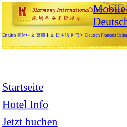
Mobile 
Deutsc
English
简体中文
繁體中文
日本語
한국어
Deutsch
Français
Itali
Startseite
Hotel Info
Jetzt buchen