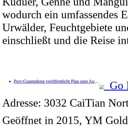
Kuduer, Genhe und Mangui 
wodurch ein umfassendes Erl
Urwälder, Feuchtgebiete un
einschließt und die Reise int
Prev:Guangdong veröffentlicht Plan zum Ausbau der Kapazitäten im Dienstleistungssektor, um die Greater Bay Area zu einem erstklassigen Touristenziel zu entwickeln
Go 
Adresse: 3032 CaiTian Nor
Geöffnet in 2015, YM Gold