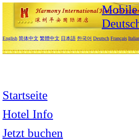
Mobile 
Deutsc
English
简体中文
繁體中文
日本語
한국어
Deutsch
Français
Itali
Startseite
Hotel Info
Jetzt buchen