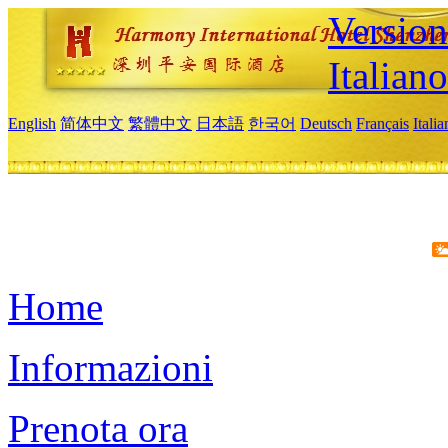
Version
Italiano
English
简体中文
繁體中文
日本語
한국어
Deutsch
Français
Itali
Home
Informazioni
Prenota ora