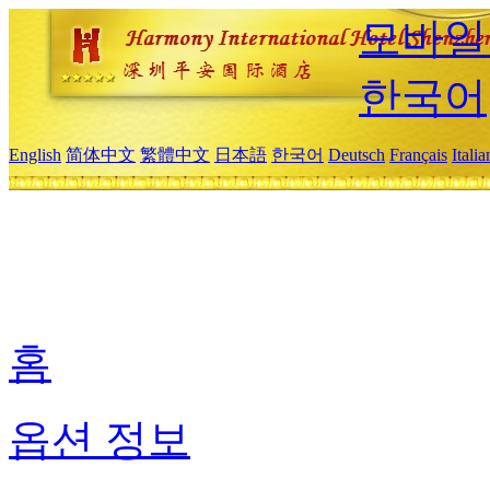
모바일
한국어
English
简体中文
繁體中文
日本語
한국어
Deutsch
Français
Itali
홈
옵션 정보