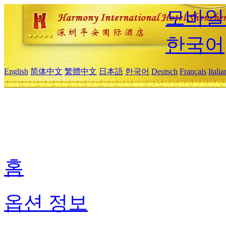
모바일
한국어
English
简体中文
繁體中文
日本語
한국어
Deutsch
Français
Itali
홈
옵션 정보