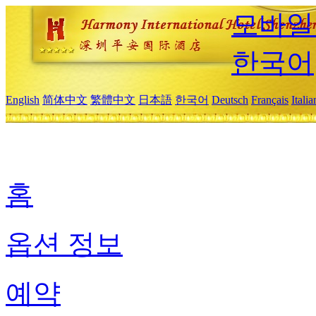
모바일
한국어
English
简体中文
繁體中文
日本語
한국어
Deutsch
Français
Itali
홈
옵션 정보
예약