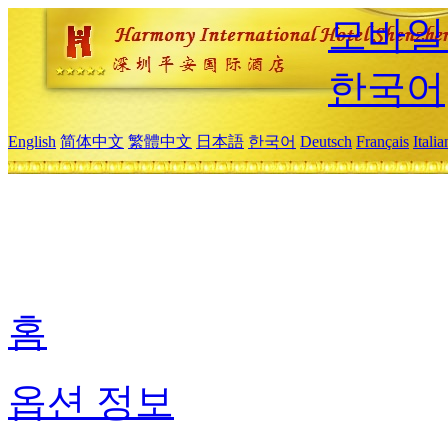
모바일
한국어
English
简体中文
繁體中文
日本語
한국어
Deutsch
Français
Itali
홈
옵션 정보