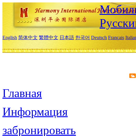
Мобиль
Русски
English
简体中文
繁體中文
日本語
한국어
Deutsch
Français
Itali
Главная
Информация
забронировать