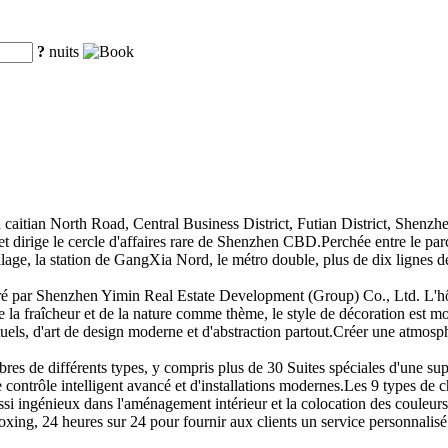
?
nuits
é à caitian North Road, Central Business District, Futian District, Shenzh
t dirige le cercle d'affaires rare de Shenzhen CBD.Perchée entre le pa
llage, la station de GangXia Nord, le métro double, plus de dix lignes de
t géré par Shenzhen Yimin Real Estate Development (Group) Co., Ltd. L'hô
la fraîcheur et de la nature comme thème, le style de décoration est mo
irituels, d'art de design moderne et d'abstraction partout.Créer une atmosp
res de différents types, y compris plus de 30 Suites spéciales d'une sup
contrôle intelligent avancé et d'installations modernes.Les 9 types de
ssi ingénieux dans l'aménagement intérieur et la colocation des couleurs
oxing, 24 heures sur 24 pour fournir aux clients un service personnalisé 