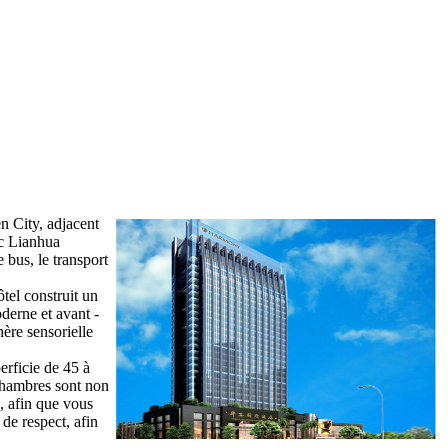
en City, adjacent
rc Lianhua
 bus, le transport
tel construit un
derne et avant -
hère sensorielle
erficie de 45 à
 chambres sont non
, afin que vous
de respect, afin