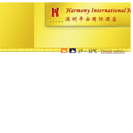
27 ~ 32℃
Détail météo