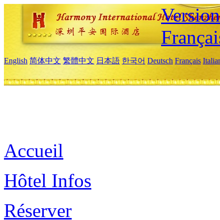
Versio
Françai
English
简体中文
繁體中文
日本語
한국어
Deutsch
Français
Itali
Accueil
Hôtel Infos
Réserver