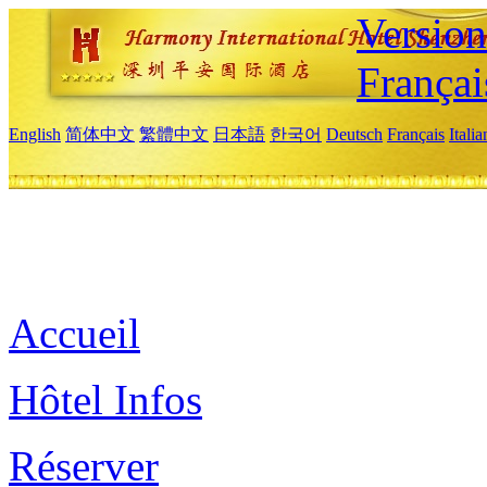
Versio
Françai
English
简体中文
繁體中文
日本語
한국어
Deutsch
Français
Itali
Accueil
Hôtel Infos
Réserver