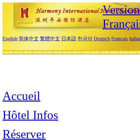
Versio
Françai
English
简体中文
繁體中文
日本語
한국어
Deutsch
Français
Itali
Accueil
Hôtel Infos
Réserver