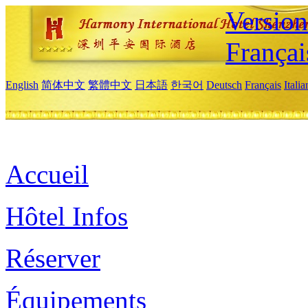
Versio
Françai
English
简体中文
繁體中文
日本語
한국어
Deutsch
Français
Itali
Accueil
Hôtel Infos
Réserver
Équipements